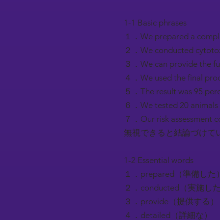
1-1 Basic phrases
１．We prepared a com
２．We conducted cytot
３．We can provide th
４．We used the final
５．The result was 95
６．We tested 20 anim
７．Our risk assessment
無視できると結論づけて
1-2 Essential words
１．prepared（準備した
２．conducted（実施し
３．provide（提供する）
４．detailed（詳細な）