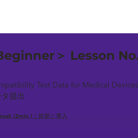
eginner＞ Lesson No
ompatibility Test Data for Medical D
ータ提出
-break (2min.)｜挨拶と導入