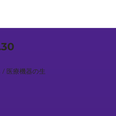
.30
evices / 医療機器の生