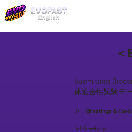
​EVOFAST
English
＜B
Submitting Bioc
体適合性試験デ
０．Greetings & Ice
0-1 Greetings