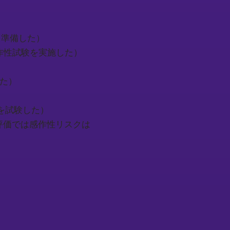
価計画を準備した）
胞毒性試験と感作性試験を実施した）
用した）
皮膚曝露を試験した）
..（当社のリスク評価では感作性リスクは