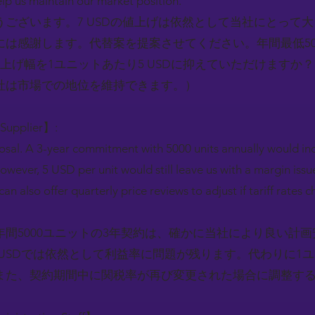
lp us maintain our market position.
ございます。7 USDの値上げは依然として当社にとって
には感謝します。代替案を提案させてください。年間最低50
上げ幅を1ユニットあたり5 USDに抑えていただけますか
社は市場での地位を維持できます。）
 Supplier】:
posal. A 3-year commitment with 5000 units annually would in
However, 5 USD per unit would still leave us with a margin iss
n also offer quarterly price reviews to adjust if tariff rates
間5000ユニットの3年契約は、確かに当社により良い計
 USDでは依然として利益率に問題が残ります。代わりに1ユニ
また、契約期間中に関税率が再び変更された場合に調整す
）