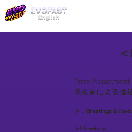
​EVOFAST
English
＜B
Price Adjustment
率変更による価
０．Greetings & Ice
0-1 Greetings