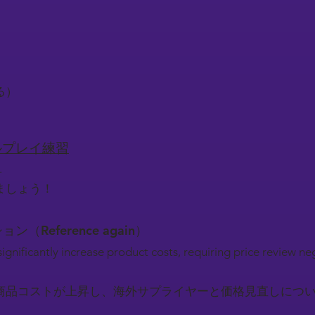
）
る）
ロールプレイ練習
.
ましょう！
ション（Reference again）
significantly increase product costs, requiring price review n
商品コストが上昇し、海外サプライヤーと価格見直しにつ