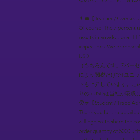
👨‍💼【Teacher / Overseas
Of course. The 7 percent ta
results in an additional 11.
inspections. We propose sh
USD.
（もちろんです。7パーセ
により関税だけで1ユニッ
トも上昇しています。この
りの5 USDは当社が吸収
🧑‍🎓【Student / Trade Adm
Thank you for the detailed 
willingness to share the c
order quantity of 5000 uni