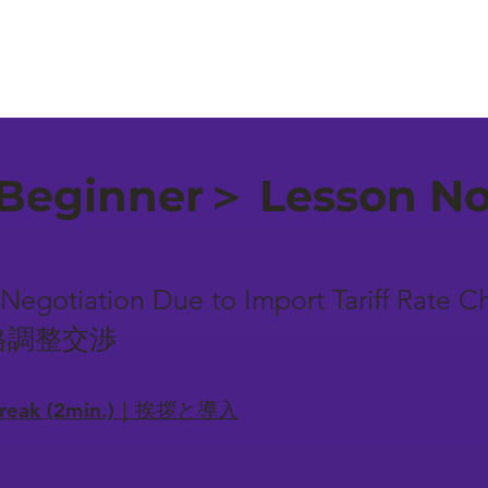
eginner＞ Lesson No.
 Negotiation Due to Import Tariff Ra
格調整交渉
-break (2min.)｜挨拶と導入