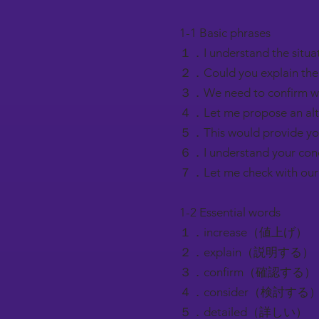
1-1 Basic phrases
１．I understand the
２．Could you explai
３．We need to confi
４．Let me propose a
５．This would provi
６．I understand you
７．Let me check wit
1-2 Essential words
１．increase（値上げ）
２．explain（説明する）
３．confirm（確認する）
４．consider（検討する
５．detailed（詳しい）