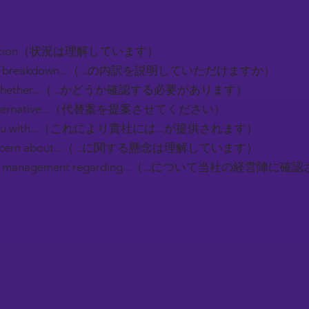
 situation（状況は理解しています）
n the breakdown...（...の内訳を説明していただけますか）
rm whether...（...かどうか確認する必要があります）
n alternative...（代替案を提案させてください）
de you with...（これにより貴社には...が提供されます）
r concern about...（...に関する懸念は理解しています）
h our management regarding...（...について当社の経営
）