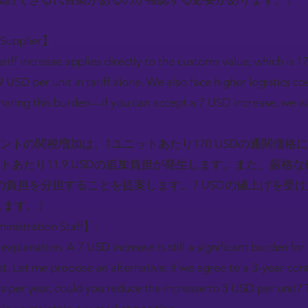
 Supplier】:
riff increase applies directly to the customs value, which is 
9 USD per unit in tariff alone. We also face higher logistics co
aring this burden—if you can accept a 7 USD increase, we wi
ントの関税増加は、1ユニットあたり170 USDの通関価格
トあたり11.9 USDの追加負担が発生します。また、厳格
負担を分担することを提案します。7 USDの値上げを受
します。）
inistration Staff】:
explanation. A 7 USD increase is still a significant burden for
ost. Let me propose an alternative: if we agree to a 3-year co
ts per year, could you reduce the increase to 5 USD per unit?