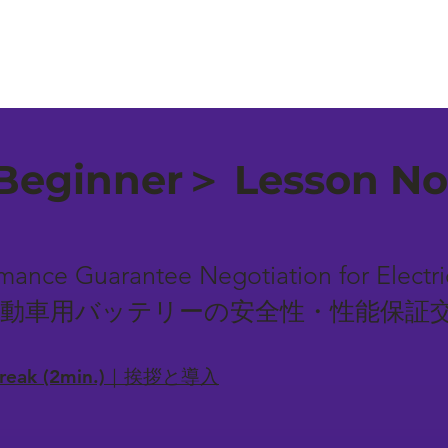
eginner＞ Lesson No
mance Guarantee Negotiation for Electri
 / 電気自動車用バッテリーの安全性・性能保証
-break (2min.)｜挨拶と導入