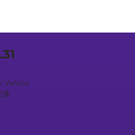
.31
c Vehicle
交渉