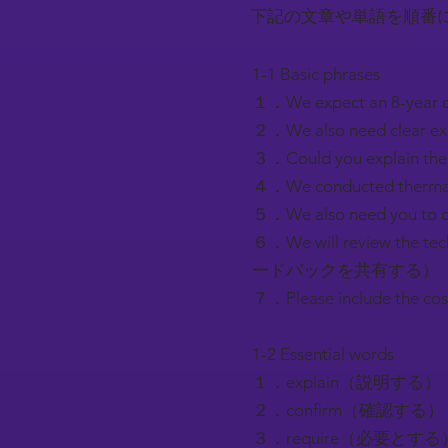
下記の文章や単語を順番
1-1 Basic phrases
１．We expect an 8-ye
２．We also need clea
３．Could you explain
４．We conducted ther
５．We also need you
６．We will review the 
ードバックを共有する）
７．Please include th
1-2 Essential words
１．explain（説明する）
２．confirm（確認する）
３．require（必要とする