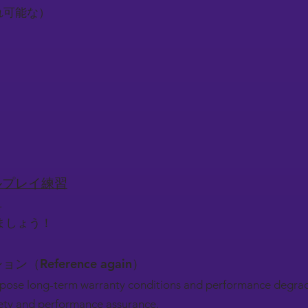
入れ可能な）
）
）
ロールプレイ練習
.
ましょう！
ション（Reference again）
pose long-term warranty conditions and performance degrad
afety and performance assurance.