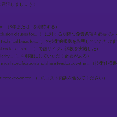
に音読しましょう！
ar or...（8年または...を期待する）
r exclusion clauses for...（...に対する明確な免責条項も必要で
 the technical basis for...（...の技術的根拠を説明していただ
mal cycle tests at...（...で熱サイクル試験を実施した）
 to clarify...（...を明確にしていただく必要がある）
technical specification and share feedback within.
e cost breakdown for...（...のコスト内訳を含めてください）
）