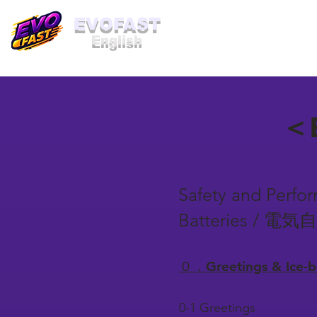
​EVOFAST
English
＜B
Safety and Perfor
Batteries
０．Greetings & Ice
0-1 Greetings