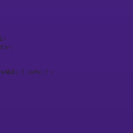
ある）
けますか）
..（技術仕様書を確認して...以内にフィ