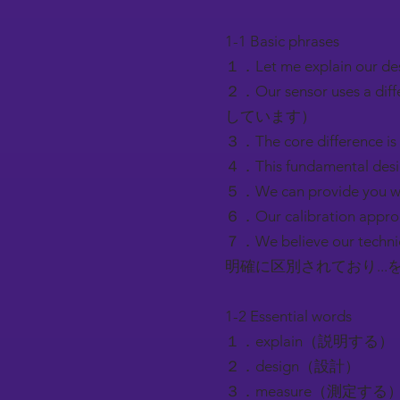
1-1 Basic phrases
１．Let me explain 
２．Our sensor uses a 
しています）
３．The core differe
４．This fundamental
５．We can provide you
６．Our calibration a
７．We believe our techn
明確に区別されており..
1-2 Essential words
１．explain（説明する）
２．design（設計）
３．measure（測定する