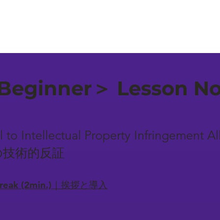
eginner＞ Lesson No.
l to Intellectual Property Infringement
の技術的反証
-break (2min.)｜挨拶と導入