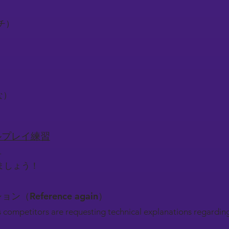
ーチ）
な）
ロールプレイ練習
.
ましょう！
ション（Reference again）
s competitors are requesting technical explanations regardin