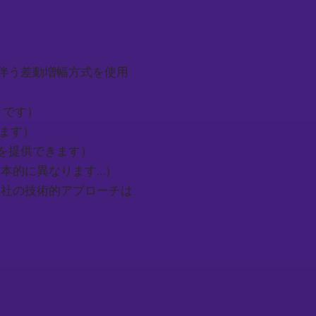
ンサーは...を伴う差動増幅方式を使用
ることです）
がります）
示す参考文書を提供できます）
ローチは根本的に異なります...）
nge on...（当社の技術的アプローチは