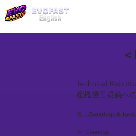
​EVOFAST
English
＜B
Technical Rebutta
産権侵害疑義へ
０．Greetings & Ice
0-1 Greetings