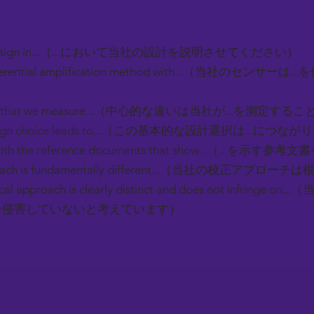
our design in...（...において当社の設計を説明させてください）
differential amplification method with...（当社のセ
nce is that we measure...（中心的な違いは当社が...を測定す
 design choice leads to...（この基本的な設計選択は...につな
 with the reference documents that show...（...を
pproach is fundamentally different...（当社の校正アプ
ical approach is clearly distinct and does not infri
.を侵害していないと考えています）
）