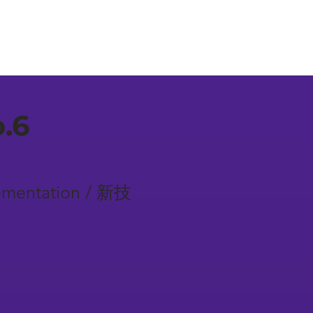
.6
ementation / 新技