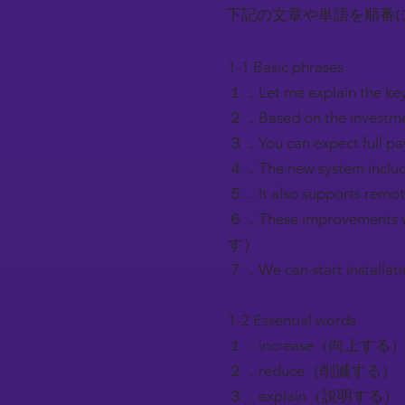
下記の文章や単語を順番
1-1 Basic phrases
１．Let me explain 
２．Based on the inves
３．You can expect fu
４．The new system 
５．It also supports
６．These improvement
す）
７．We can start insta
1-2 Essential words
１．increase（向上する
２．reduce（削減する）
３．explain（説明する）