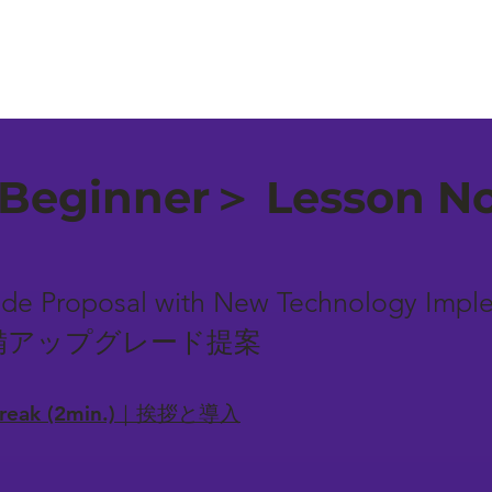
Beginner＞ Lesson No
de Proposal with New Technology Impl
備アップグレード提案
-break (2min.)｜挨拶と導入