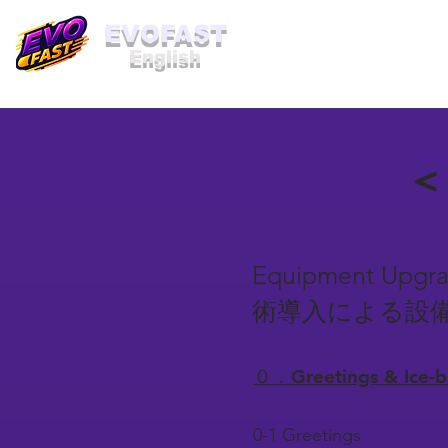
​EVOFAST
English
＜
Equipment Upgra
術導入による設
０．Greetings & Ice
0-1 Greetings