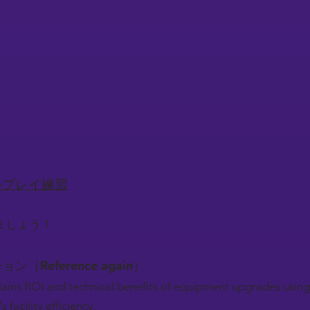
）
）
）
ロールプレイ練習
.
ましょう！
ション（Reference again）
lains ROI and technical benefits of equipment upgrades using
facility efficiency.