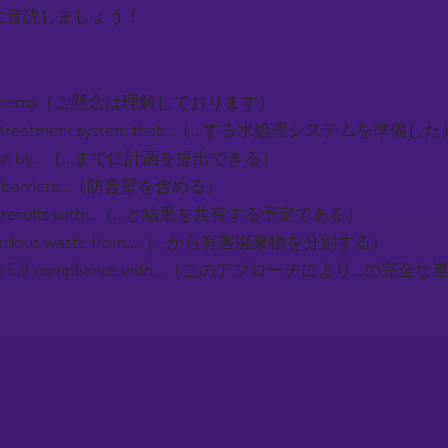
に音読しましょう！
ur concerns（ご懸念は理解しております）
er treatment system that...（...する水処理システムを準備した
 plan by...（...までに計画を提出できる）
und barriers...（防音壁を含める）
hare results with...（...と結果を共有する予定である）
hazardous waste from...（...から有害廃棄物を分別する）
sures full compliance with...（このアプローチにより...
）