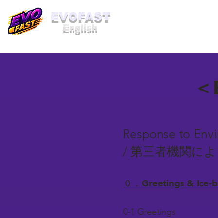
​EVOFAST
English
＜B
Response to Envi
/ 第三者機関に
０．Greetings & Ice
0-1 Greetings