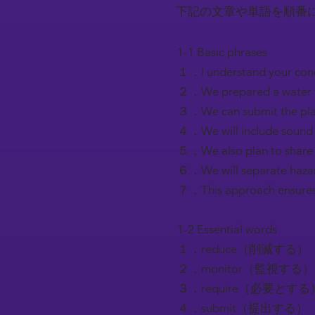
下記の文章や単語を順番
1-1 Basic phrases
１．I understand yo
２．We prepared a wat
３．We can submit the
４．We will include so
５．We also plan to s
６．We will separate 
７．This approach en
1-2 Essential words
１．reduce（削減する）
２．monitor（監視する）
３．require（必要とする
４．submit（提出する）