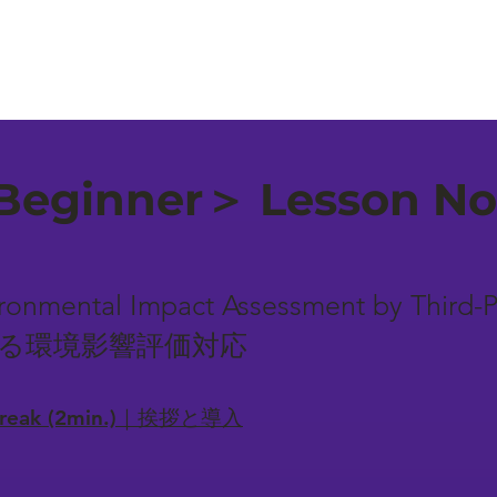
eginner＞ Lesson No
ronmental Impact Assessment by Third-P
よる環境影響評価対応
-break (2min.)｜挨拶と導入