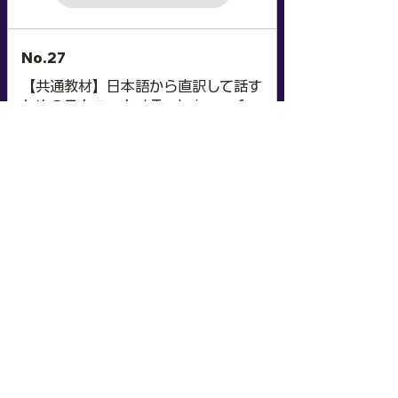
No.27
【共通教材】日本語から直訳して話す
ためのテクニック / Techniques for
Speaking by Translating Directly
from Japanese
教材を開く
No.28
Mass Accommodation for
International Event / 国際イベント
関連の大量宿泊手配
教材を開く