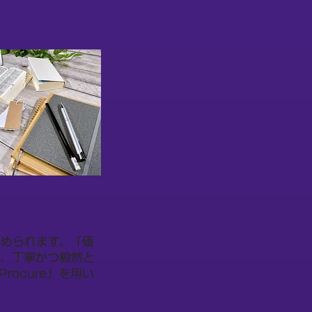
められます。「価
で、丁寧かつ毅然と
ocure」を用い