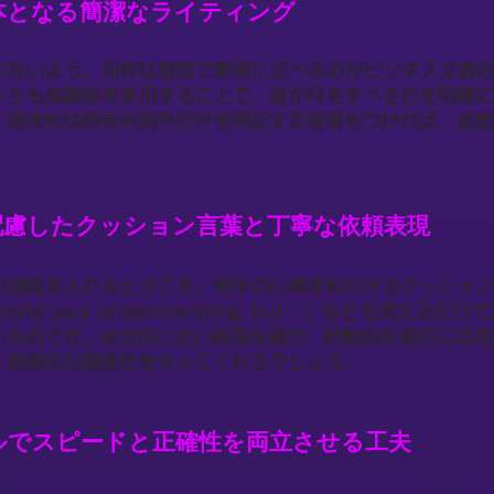
本となる簡潔なライティング
わないよう、用件は冒頭で簡潔に述べるのがビジネス文書の
よりも能動態を多用することで、誰が何をすべきかを明確
、具体的な固有名詞や日付を明記する習慣をつければ、返
配慮したクッション言葉と丁寧な依頼表現
の連絡を入れるときこそ、相手の心情を和らげるクッショ
ciate your understanding, but…」などを添える
いものです。命令形に近い表現を避け、助動詞を適切に活用
、長期的な関係性を守ってくれるでしょう。
ルでスピードと正確性を両立させる工夫