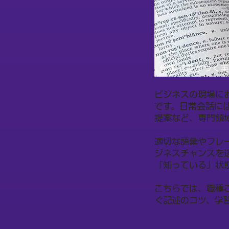
仕事で差がつく英
ビジネスの現場に
です。日常会話に
提案など、専門領
適切な語彙やフレ
ジネスチャンスを
「知っている」状
こちらでは、職種
ぐ記述のコツ、学