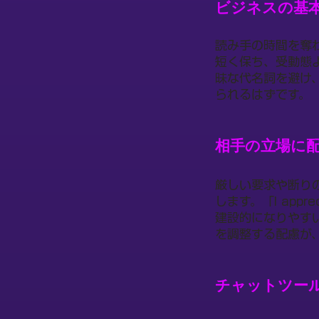
ビジネスの基
読み手の時間を奪
短く保ち、受動態
昧な代名詞を避け
られるはずです。
相手の立場に
厳しい要求や断り
します。「I appre
建設的になりやす
を調整する配慮が
チャットツー