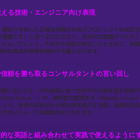
伝える技術・エンジニア向け表現
、曖昧さを排した正確な情報の共有がプロジェクトの成否を
「順調です」と述べるだけでなく、具体的な数値やマイルス
くとよいでしょう。不具合や遅延が発生したときほど、客
理的な構成が信頼を維持する鍵となります。
で信頼を勝ち取るコンサルタントの言い回し
業務においては、分析結果に基づき相手の行動を促す説得が
tom line is…」や、選択肢を整理する「Based on our 
しょう。多角的な視点から解決策を提示する際、接続詞を
妨げないスムーズな議論がおこなえます。
用的な英語と組み合わせて実践で使えるように