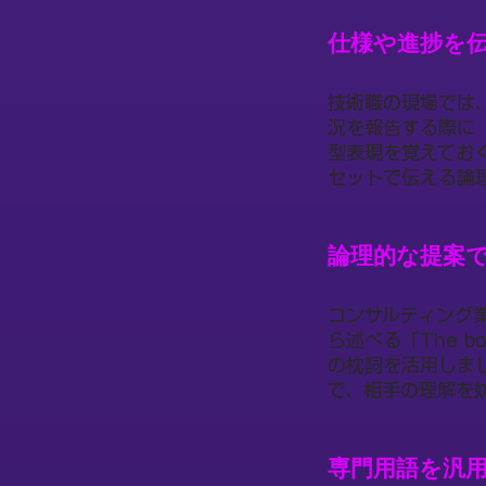
仕様や進捗を
技術職の現場では
況を報告する際に
型表現を覚えてお
セットで伝える論
論理的な提案
コンサルティング
ら述べる「The bot
の枕詞を活用しま
で、相手の理解を
専門用語を汎