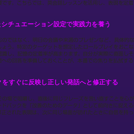
要です。こちらでは、英会話レッスンを活用し、表現を定着
たシチュエーション設定で実践力を養う
むのではなく、明日の会議や来週のプレゼンなど、具体的
しょう。特定のターゲットを想定したロールプレイをおこな
認識し、記憶の定着率が高まります。自分が実際に直面しそ
問への回答を準備しておくことが、本番での焦りを払拭する
クをすぐに反映し正しい発話へと修正する
その場で咀嚼し、直後に同じフレーズを言い直すことを心
ードバックを「改善のためのデータ」として前向きに捉える
修正された表現は、次に同じ場面が訪れたときに自信を持っ