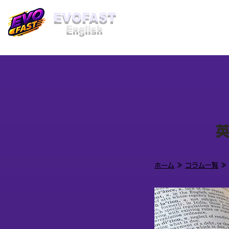
​EVOFAST
English
ホーム
≫
コラム一覧
≫