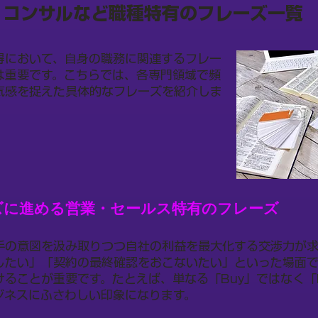
・コンサルなど職種特有のフレーズ一覧
得において、自身の職務に関連するフレー
は重要です。こちらでは、各専門領域で頻
気感を捉えた具体的なフレーズを紹介しま
ズに進める営業・セールス特有のフレーズ
手の意図を汲み取りつつ自社の利益を最大化する交渉力が求
したい」「契約の最終確認をおこないたい」といった場面
ることが重要です。たとえば、単なる「Buy」ではなく「Pr
ジネスにふさわしい印象になります。