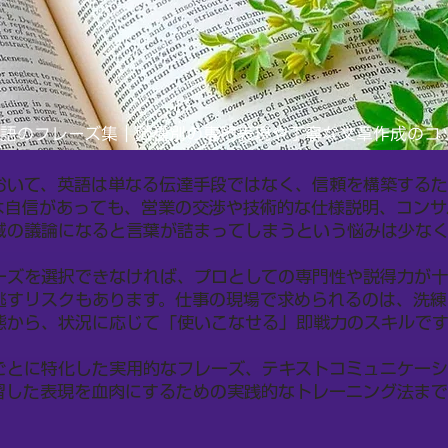
語のフレーズ集｜職種別の専門表現や丁寧な文章作成のコ
おいて、英語は単なる伝達手段ではなく、信頼を構築する
は自信があっても、営業の交渉や技術的な仕様説明、コンサ
域の議論になると言葉が詰まってしまうという悩みは少な
ーズを選択できなければ、プロとしての専門性や説得力が十
逃すリスクもあります。仕事の現場で求められるのは、洗練
態から、状況に応じて「使いこなせる」即戦力のスキルです
ごとに特化した実用的なフレーズ、テキストコミュニケー
習した表現を血肉にするための実践的なトレーニング法まで