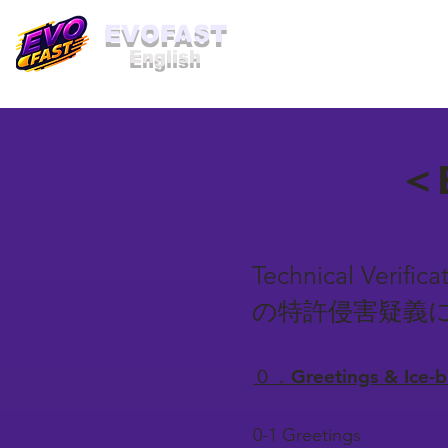
​EVOFAST
English
＜B
Technical Verific
の特許侵害疑義
０．Greetings & Ice
0-1 Greetings