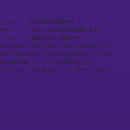
atent document...（特許文書を確認する...）
siness days to...（...するのに約3営業日必要である）
ntil I review...（...を確認するまで断言できない）
if our design was...（当社の設計が...かどうかも確認する）
t prior art research in...（その先行技術調査を...に含める）
progress update by...（...までに進捗状況を送る）
rious risk during...（...中に重大なリスクに気付いた場合）
）
）