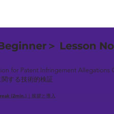
eginner＞ Lesson No
ation for Patent Infringement Allegatio
に関する技術的検証
-break (2min.)｜挨拶と導入