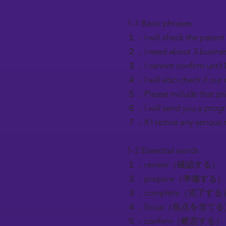
1-1 Basic phrases
１．I will check the p
２．I need about 3 bu
３．I cannot confirm u
４．I will also check 
５．Please include tha
６．I will send you a 
７．If I notice any se
1-2 Essential words
１．review（確認する）
２．prepare（準備する）
３．complete（完了する
４．focus（焦点を当てる
５．confirm（断言する）