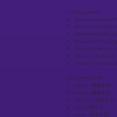
1-1 Basic phrases
１．We have establish
２．We can shift produ
３．We maintain safe
４．We work with loc
５．We can deliver fro
６．We have a dedica
７．This early warnin
1-2 Essential words
１．reduce（軽減する）
２．ensure（確保する）
３．continue（継続する
４．avoid（避ける）
５．occur（発生する）