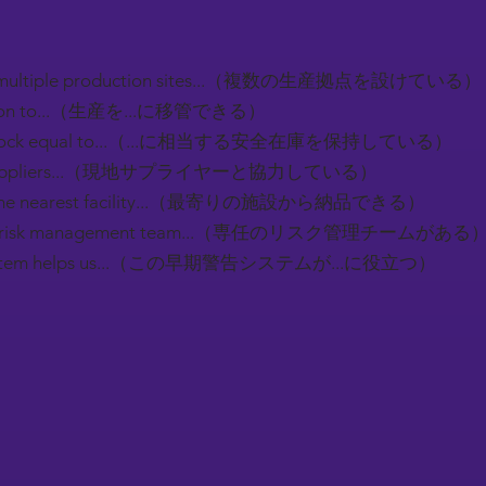
ed multiple production sites...（複数の生産拠点を設けている）
ction to...（生産を...に移管できる）
ty stock equal to...（...に相当する安全在庫を保持している）
al suppliers...（現地サプライヤーと協力している）
m the nearest facility...（最寄りの施設から納品できる）
ted risk management team...（専任のリスク管理チームがある
g system helps us...（この早期警告システムが...に役立つ）
）