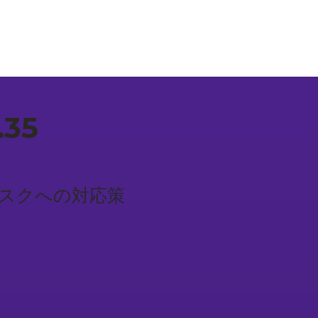
.35
/ 地政学リスクへの対応策