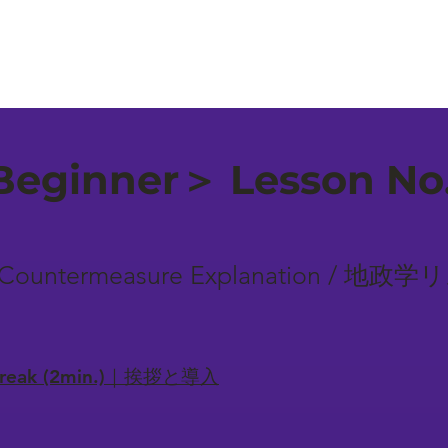
eginner＞ Lesson No
Risk Countermeasure Explanation 
-break (2min.)｜挨拶と導入