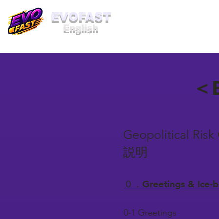
​EVOFAST
English
＜B
Geopolitical 
説明
０．Greetings & Ice
0-1 Greetings