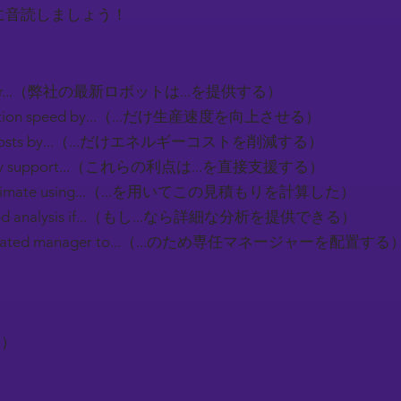
に音読しましょう！
s offer...（弊社の最新ロボットは...を提供する）
duction speed by...（...だけ生産速度を向上させる）
gy costs by...（...だけエネルギーコストを削減する）
rectly support...（これらの利点は...を直接支援する）
s estimate using...（...を用いてこの見積もりを計算した）
tailed analysis if...（もし...なら詳細な分析を提供できる）
dedicated manager to...（...のため専任マネージャーを配置する
）
る）