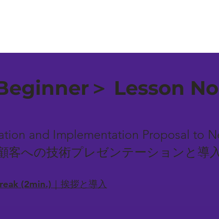
eginner＞ Lesson No
tation and Implementation Proposal to 
海外新規顧客への技術プレゼンテーションと導
-break (2min.)｜挨拶と導入