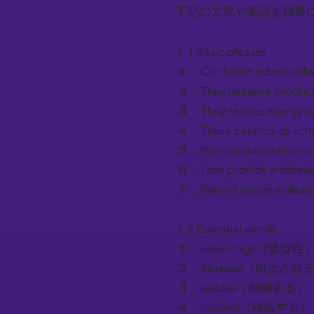
下記の文章や単語を順番
1-1 Basic phrases
１．Our latest robot
２．They increase pro
３．They reduce ener
４．These benefits di
５．We calculated thi
６．I can provide a de
７．We will assign a 
1-2 Essential words
１．advantage（優位性
２．increase（向上させ
３．reduce（削減する）
４．confirm（確認する）