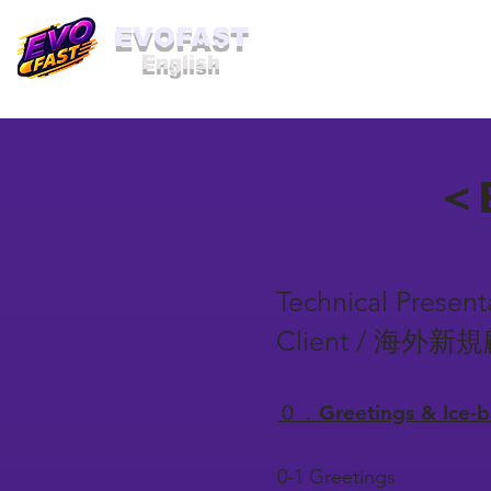
​EVOFAST
English
＜B
Technical Presen
Client / 
０．Greetings & Ice
0-1 Greetings