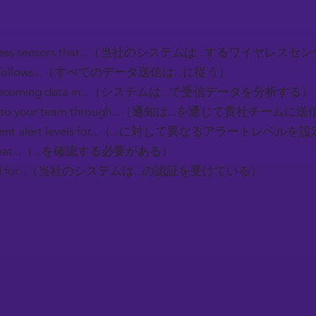
 wireless sensors that...（当社のシステムは...するワイ
sion follows...（すべてのデータ送信は...に従う）
zes incoming data in...（システムは...で受信データを分析する）
 sent to your team through...（通知は...を通じて貴社チー
 different alert levels for...（...に対して異なるアラー
m that...（...を確認する必要がある）
rtified for...（当社のシステムは...の認証を受けている）
）