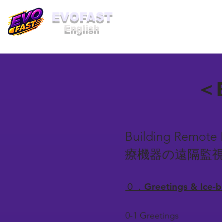
​EVOFAST
English
＜B
Building Remote
療機器の遠隔監
０．Greetings & Ice
0-1 Greetings