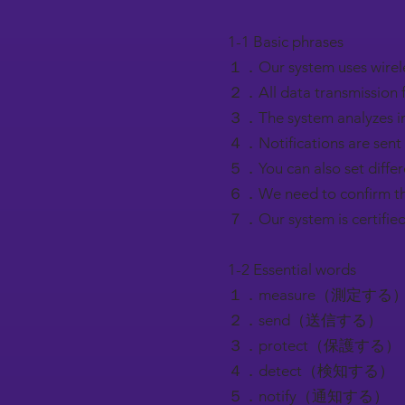
1-1 Basic phrases
１．Our system uses
２．All data transmis
３．The system analy
４．Notifications are
５．You can also set
６．We need to confir
７．Our system is ce
1-2 Essential words
１．measure（測定する
２．send（送信する）
３．protect（保護する）
４．detect（検知する）
５．notify（通知する）