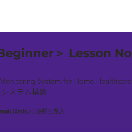
eginner＞ Lesson No
 Monitoring System for Home Healthca
視システム構築
-break (2min.)｜挨拶と導入