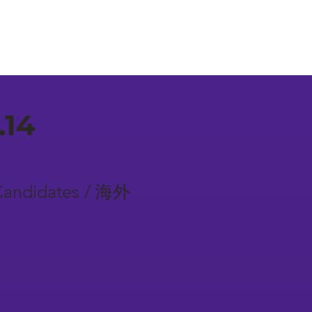
.14
 Candidates / 海外