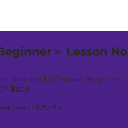
eginner＞ Lesson No
ent Interview for Overseas Assignment
性評価面談
-break (2min.)｜挨拶と導入