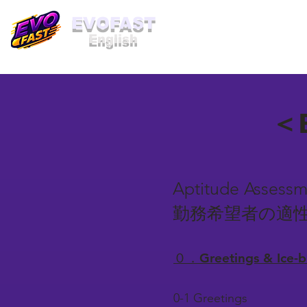
​EVOFAST
English
＜B
Aptitude Assessm
勤務希望者の適
０．Greetings & Ice
0-1 Greetings