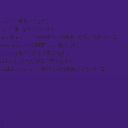
or...（...で...年間働いてきた）
for...（...年間...を受けている）
perience will help...（この経験が...の助けになると信じている）
and attended...（...を調査し...に参加した）
illing to...（柔軟で...する意欲がある）
nect with...（...とつながる予定である）
responsibility for...（...に責任を持つ準備ができている）
る）