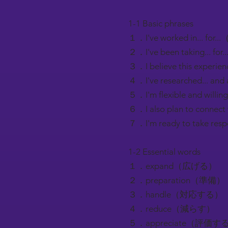
1-1 Basic phrases
１．I've worked in... f
２．I've been taking... 
３．I believe this ex
４．I've researched... 
５．I'm flexible and w
６．I also plan to con
７．I'm ready to take 
1-2 Essential words
１．expand（広げる）
２．preparation（準備）
３．handle（対応する）
４．reduce（減らす）
５．appreciate（評価す