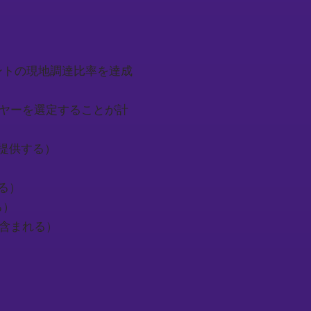
以内に...パーセントの現地調達比率を達成
いて現地サプライヤーを選定することが計
術支援を提供する）
）
力する）
する）
契約に含まれる）