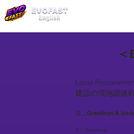
​EVOFAST
English
＜B
Local Procuremen
建設の現地調達
０．Greetings & Ice
0-1 Greetings