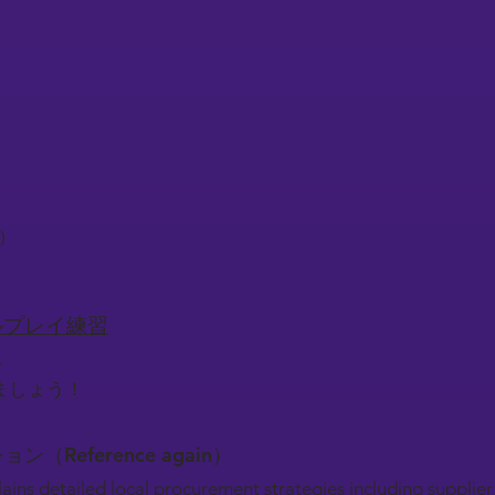
）
る）
ロールプレイ練習
.
ましょう！
ション（Reference again）
ains detailed local procurement strategies including supplier 