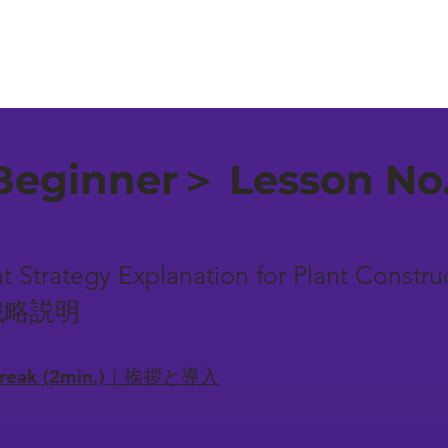
eginner＞ Lesson No
t Strategy Explanation for Plant Cons
戦略説明
-break (2min.)｜挨拶と導入