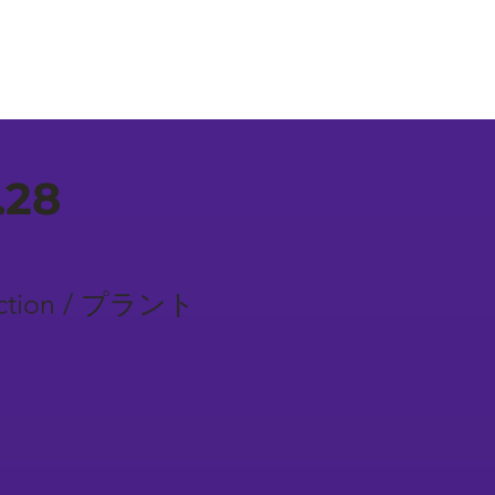
.28
truction / プラント