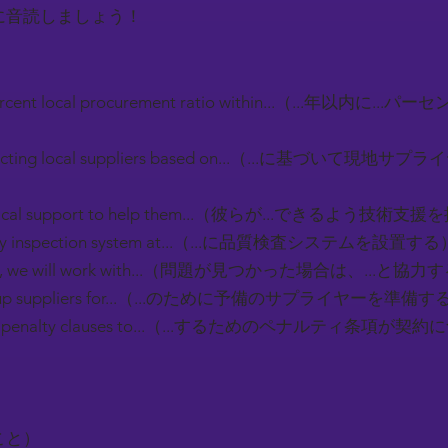
に音読しましょう！
. percent local procurement ratio within...（...年
 selecting local suppliers based on...（...に基づ
echnical support to help them...（彼らが...できるよう技
uality inspection system at...（...に品質検査システムを設置する
found, we will work with...（問題が見つかった場合は、...と協
backup suppliers for...（...のために予備のサプライヤーを準備
ludes penalty clauses to...（...するためのペナルティ条項が
ること）