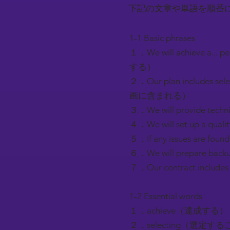
下記の文章や単語を順番
1-1 Basic phrases
１．We will achieve a..
する）
２．Our plan includes
画に含まれる）
３．We will provide t
４．We will set up a q
５．If any issues are 
６．We will prepare 
７．Our contract inc
1-2 Essential words
１．achieve（達成する）
２．selecting（選定す