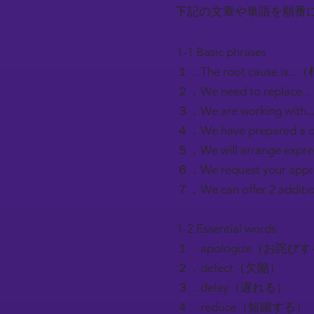
下記の文章や単語を順番
1-1 Basic phrases
１．The root cause is
２．We need to repla
３．We are working wi
４．We have prepared 
５．We will arrange ex
６．We request your 
７．We can offer 2 a
1-2 Essential words
１．apologize（お詫び
２．defect（欠陥）
３．delay（遅れる）
４．reduce（短縮する）