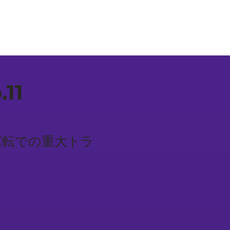
11
ng / 試運転での重大トラ