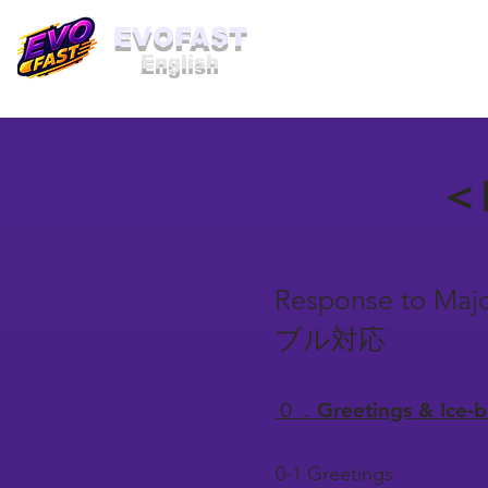
​EVOFAST
English
＜B
Response to M
ブル対応
０．Greetings & Ice
0-1 Greetings