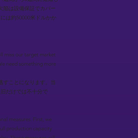
欠陥は設備保証でカバー
は約50000米ドルかか
ll miss our target market
? We need something more
逃すことになります。当
復旧だけでは不十分で
nal measures. First, we
full production capacity
elay. These measures will