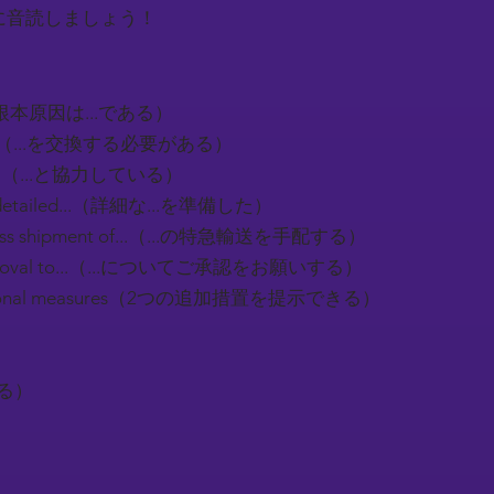
に音読しましょう！
...（根本原因は...である）
ce...（...を交換する必要がある）
th...（...と協力している）
a detailed...（詳細な...を準備した）
press shipment of...（...の特急輸送を手配する）
approval to...（...についてご承認をお願いする）
dditional measures（2つの追加措置を提示できる）
する）