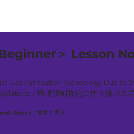
eginner＞ Lesson No.
ust Gas Purification Technology Due to 
al Regulations / 環境規制強化に伴う
-break (2min.)｜挨拶と導入