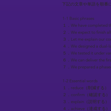
下記の文章や単語を順番
1-1 Basic phrases
１．We have completed
２．We expect to fini
３．Let me explain o
４．We designed a dua
５．We tested it under
６．We can deliver th
７．We prepared a pha
1-2 Essential words
１．reduce（削減する）
２．confirm（確認する）
３．explain（説明する）
４．achieve（達成する）