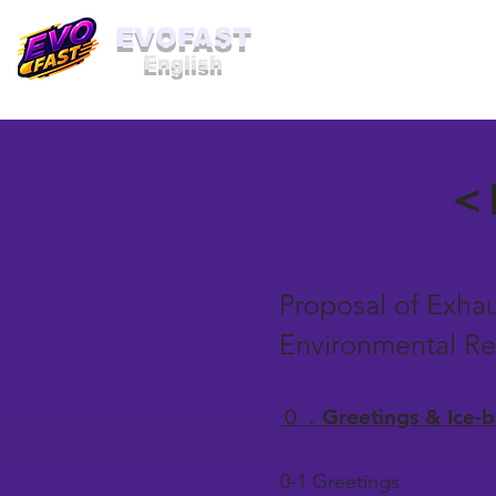
​EVOFAST
English
＜B
Proposal of Exha
Environment
０．Greetings & Ice
0-1 Greetings