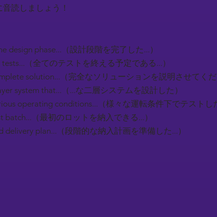
に音読しましょう！
 the design phase...（設計段階を完了した...）
sh all tests...（全てのテストを終える予定である...）
ur complete solution...（完全なソリューションを説明させてくだ
l-layer system that...（...な二層システムを設計した）
 various operating conditions...（様々な運転条件下でテストした
e first batch...（最初のロットを納入できる...）
sed delivery plan...（段階的な納入計画を準備した...）