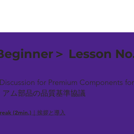
eginner＞ Lesson No
 Discussion for Premium Components for 
ミアム部品の品質基準協議
-break (2min.)｜挨拶と導入