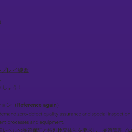
に）
）
ロールプレイ練習
.
ましょう！
ション（Reference again）
emand zero-defect quality assurance and special inspection 
ent processes and equipment.
陥レベルの品質保証と特別検査体制を要求し、品質管理プ