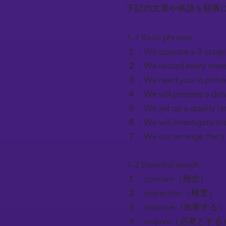
下記の文章や単語を順番
1-1 Basic phrases
１．We operate a 3-st
２．We record every m
３．We need you to 
４．We will prepare a 
５．We set up a quali
６．We will investigat
７．We can arrange the
1-2 Essential words
１．concern（懸念）
２．inspection（検査）
３．improve（改善する
４．require（必要とする