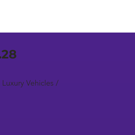
.28
Luxury Vehicles /