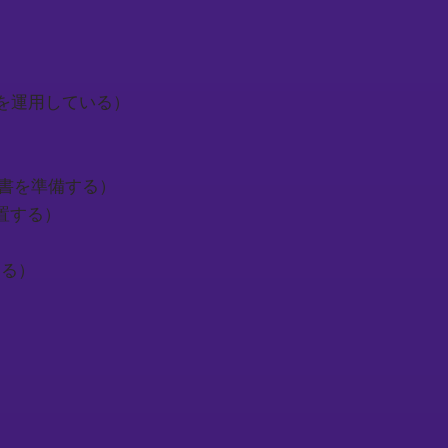
査システムを運用している）
細な検査報告書を準備する）
ムを設置する）
迎する）