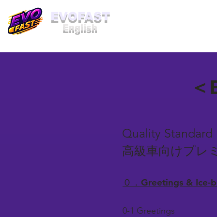
​EVOFAST
English
＜B
Quality Standard
高級車向けプレ
０．Greetings & Ice
0-1 Greetings