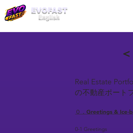
​EVOFAST
English
＜
Real Estate Por
の不動産ポート
０．Greetings & Ice
0-1 Greetings