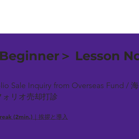
Beginner＞ Lesson No
tfolio Sale Inquiry from Overseas F
フォリオ売却打診
-break (2min.)｜挨拶と導入