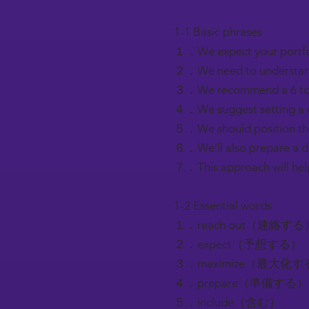
1-1 Basic phrases
１．We expect your p
２．We need to under
３．We recommend a 
４．We suggest setti
５．We should positi
６．We'll also prepare
７．This approach wi
1-2 Essential words
１．reach out（連絡する
２．expect（予想する）
３．maximize（最大化す
４．prepare（準備する）
５．include（含む）