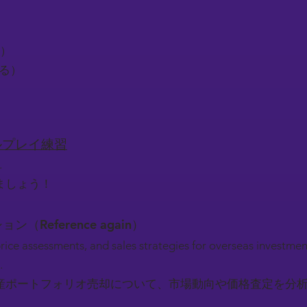
）
る）
する）
）
ロールプレイ練習
.
ましょう！
ション（Reference again）
rice assessments, and sales strategies for overseas investme
.
産ポートフォリオ売却について、市場動向や価格査定を分