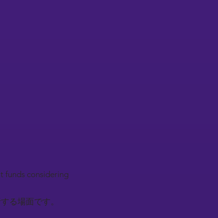
nt funds considering
析する場面です。