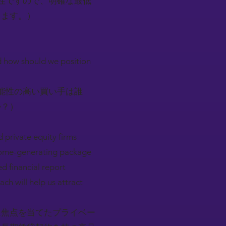
性ですので、明確な最低
します。）
nd how should we position
能性の高い買い手は誰
か？）
d private equity firms
income-generating package
d financial report
ch will help us attract
に焦点を当てたプライベー